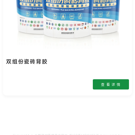
双组份瓷砖背胶
查 看 详 情