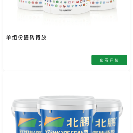
单组份瓷砖背胶
查 看 详 情