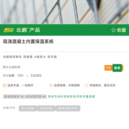
现浇混凝土内置保温系统
与建筑同寿命 防脱落 A级防火 防开裂
预计出货时间：
3天
现货
评价数量：1000+
正品保证
品类丰富，一站购齐
品质保障，价格透明
快速响应，售后无忧
具体到货时间请致电您的专属客服
付款方式：
对公付款
货到付款
更多付款方式