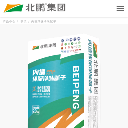
产品中心 /
砂浆 /
内墙环保净味腻子