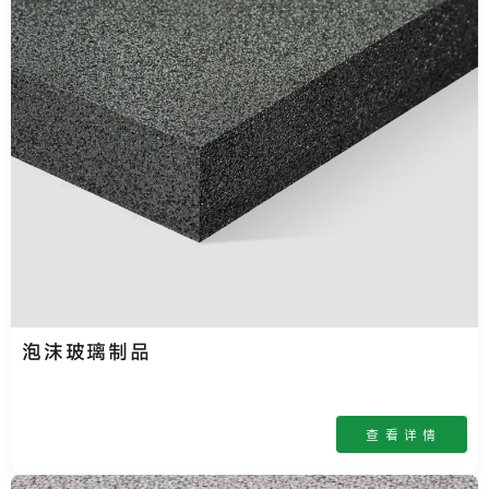
泡沫玻璃制品
查 看 详 情