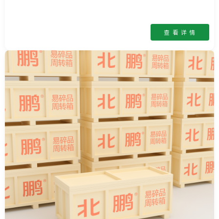
查 看 详 情