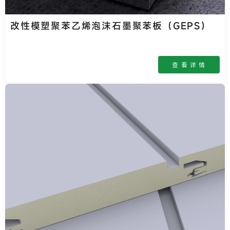
改性模塑聚苯乙烯泡沫石墨聚苯板（GEPS）
查 看 详 情