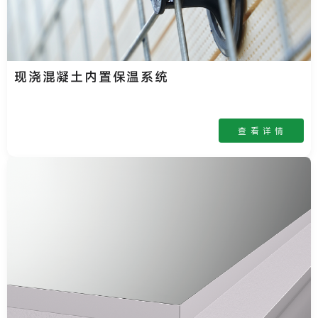
现浇混凝土内置保温系统
查 看 详 情