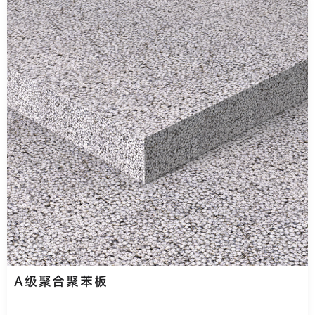
A级聚合聚苯板