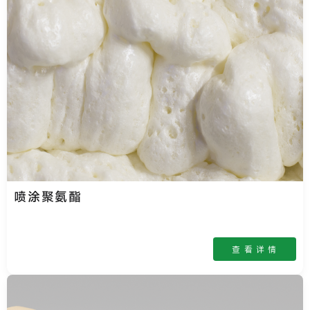
喷涂聚氨酯
查 看 详 情