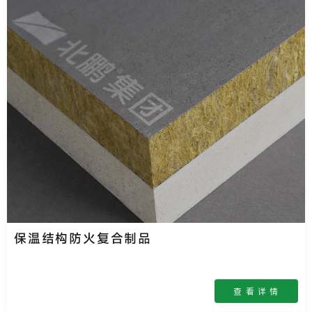
保温结构防火复合制品
查 看 详 情