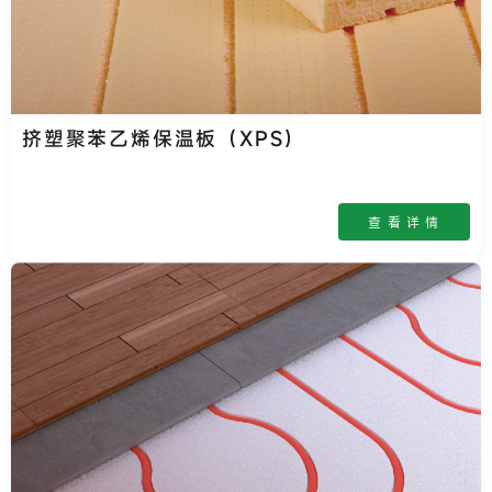
挤塑聚苯乙烯保温板（XPS）
查 看 详 情