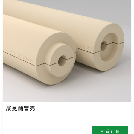
聚氨酯管壳
查 看 详 情