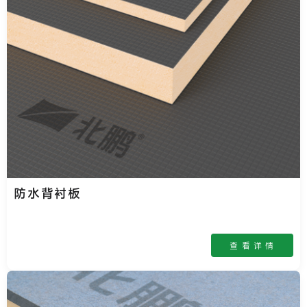
防水背衬板
查 看 详 情