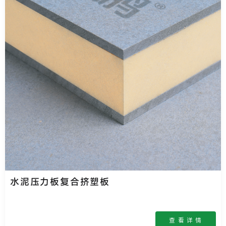
水泥压力板复合挤塑板
查 看 详 情