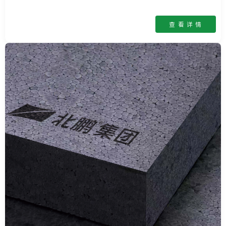
查 看 详 情