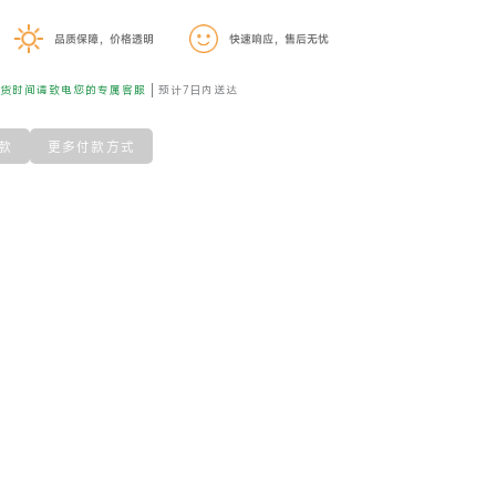
品质保障，价格透明
快速响应，售后无忧
到货时间请致电您的专属客服
预计7日内送达
款
更多付款方式