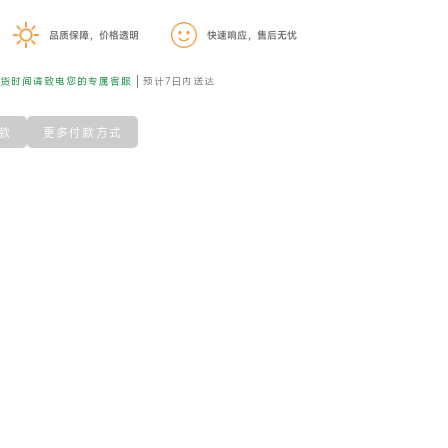
品质保障，价格透明
快速响应，售后无忧
到货时间请致电您的专属客服
预计7日内送达
款
更多付款方式