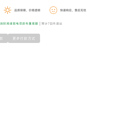
品质保障，价格透明
快速响应，售后无忧
到货时间请致电您的专属客服
预计7日内送达
款
更多付款方式